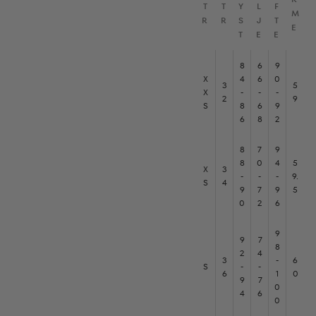
T
T
Y
L
F
M
R
R
S
J
T
E
T
E
E
8
6
9
X
4
6
0
3
5
X
-
-
-
2
9
S
8
6
9
6
8
2
8
7
9
8
0
4
5
X
3
-
-
-
9.
S
4
9
7
9
5
0
2
6
9
9
7
8
2
4
3
-
6
S
-
-
6
1
0
9
7
0
4
6
0