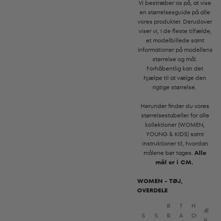
Vi bestræber os på, at vise
en størrelsesguide på alle
vores produkter. Derudover
viser vi, I de fleste tilfælde,
et modelbillede samt
informationer på modellens
størrelse og mål.
Forhåbentlig kan det
hjælpe til at vælge den
rigtige størrelse.
Herunder finder du vores
størrelsestabeller for alle
kollektioner (WOMEN,
YOUNG & KIDS) samt
instruktioner til, hvordan
målene bør tages.
Alle
mål er i CM.
WOMEN - TØJ,
OVERDELE
B
T
H
Æ
S
S
R
A
O
R