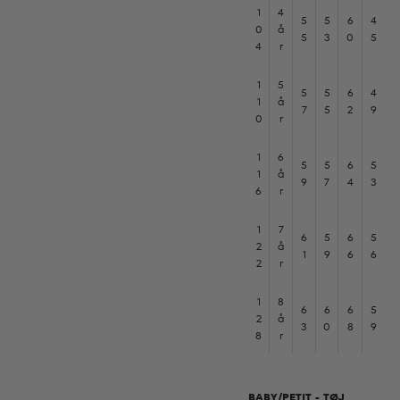
1
4
5
5
6
4
0
å
5
3
0
5
4
r
1
5
5
5
6
4
1
å
7
5
2
9
0
r
1
6
5
5
6
5
1
å
9
7
4
3
6
r
1
7
6
5
6
5
2
å
1
9
6
6
2
r
1
8
6
6
6
5
2
å
3
0
8
9
8
r
BABY/PETIT - TØJ