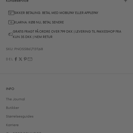
Kundeservice
SIKKER BETALING. BETAL MED MOBILPAY ELLER APPLEPAY
KLARNA: KØB NU, BETAL SENERE
GRATIS FRAGT PÅ ORDRE OVER 799 DKK | LEVERING TIL PAKKESHOP FRA
KUN 35 DKK | NEM RETUR
SKU: PNOS586\7131\68
DEL
INFO
The Journal
Butikker
Størrelsesguides
Karriere