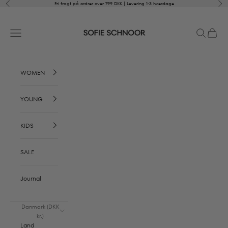
Spring til indhold
Forrige
Næs
Fri fragt på ordrer over 799 DKK | Levering 1-3 hverdage
SOFIE SCHNOOR
Åbn navigationsmenu
Åbn søgefu
Åbn in
WOMEN
YOUNG
KIDS
SALE
Journal
Danmark (DKK
kr.)
Land