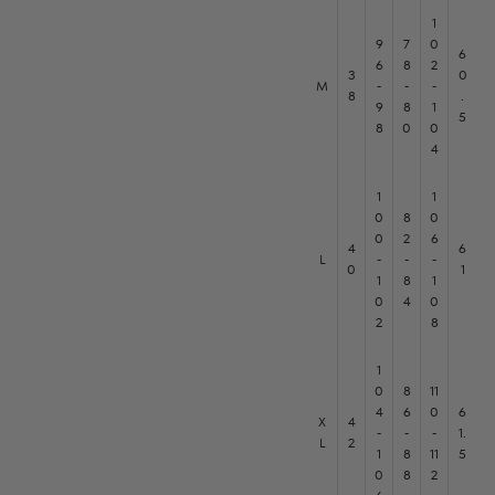
1
9
7
0
6
6
8
2
3
0
M
-
-
-
8
.
9
8
1
5
8
0
0
4
1
1
0
8
0
0
2
6
4
6
L
-
-
-
0
1
1
8
1
0
4
0
2
8
1
0
8
11
4
6
0
6
X
4
-
-
-
1.
L
2
1
8
11
5
0
8
2