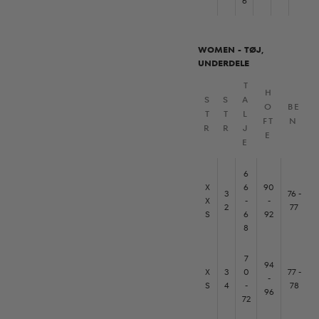
6
WOMEN - TØJ,
UNDERDELE
T
H
S
S
A
O
BE
T
T
L
FT
N
R
R
J
E
E
6
X
6
90
3
76 -
X
-
-
2
77
S
6
92
8
7
94
X
3
0
77 -
-
S
4
-
78
96
72