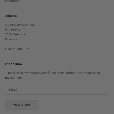
Facebook
Adresse
SOFIE SCHNOOR A/S
Grusbakken 11
2820 Gentofte
Danmark
CVR nr. 28863179
Nyhedsbrev
Tilmeld vores nyhedsbrev og få inspiration, fordele, early access og
meget mere.
ABONNÉR