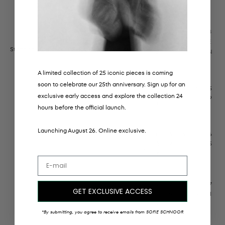
YOUNG - TØJ
A
B
T
H
S
L
R
A
O
B
T
D
Y
L
F
E
R
Størrelse:
Størrelsesoversigt
E
S
J
T
N
.
R
T
E
E
A limited collection of 25 iconic pieces is coming
1
8
soon to celebrate our 25th anniversary. Sign up for an
6
6
6
5
2
å
exclusive early access and explore the collection 24
3
0
7
9
8
r
hours before the official launch.
1
1
Launching August 26. Online exclusive.
0
6
6
7
6
4
å
9
1
3
5
0
r
1
1
2
7
6
7
7
5
GET EXCLUSIVE ACCESS
å
5
3
9
1
2
r
*By submitting, you agree to receive emails from SOFIE SCHNOOR
1